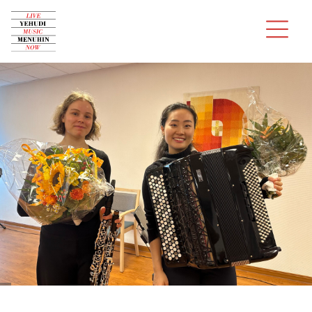
Über uns
Konzerte
Audition
Musiker
Spenden
Kontakt