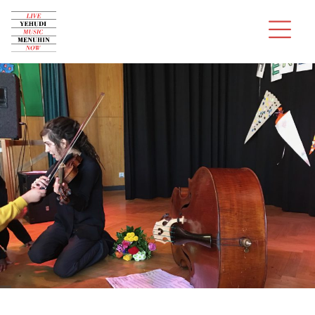
Über uns
Konzerte
Audition
Musiker
Spenden
Kontakt