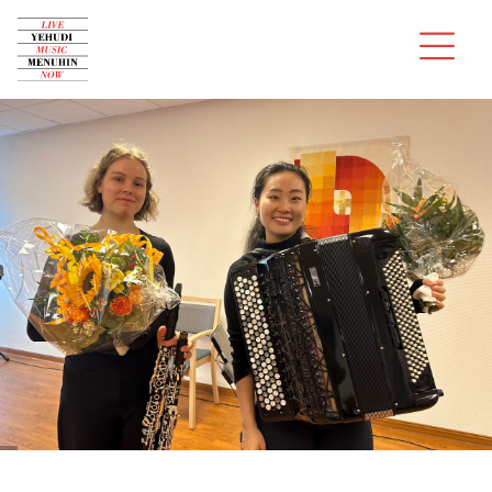
Über uns
Konzerte
Audition
Musiker
Spenden
Kontakt