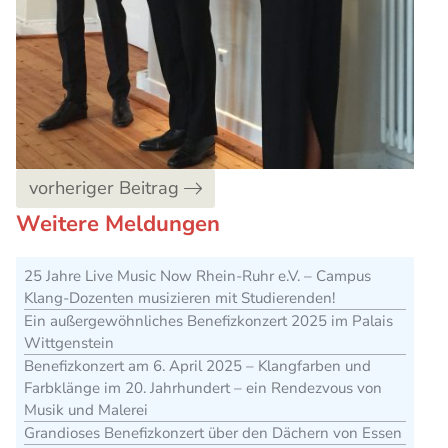
vorheriger Beitrag
Weitere Meldungen
25 Jahre Live Music Now Rhein-Ruhr e.V. – Campus
Klang-Dozenten musizieren mit Studierenden!
Ein außergewöhnliches Benefizkonzert 2025 im Palais
Wittgenstein
Benefizkonzert am 6. April 2025 – Klangfarben und
Farbklänge im 20. Jahrhundert – ein Rendezvous von
Musik und Malerei
Grandioses Benefizkonzert über den Dächern von Essen